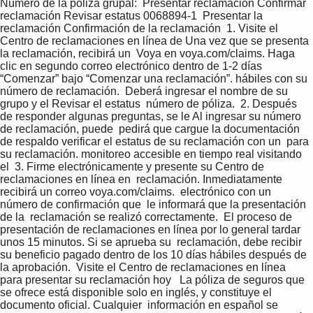
Número de la póliza grupal:  Presentar reclamación Confirmar 
reclamación Revisar estatus 0068894-1  Presentar la 
reclamación Confirmación de la reclamación  1. Visite el 
Centro de reclamaciones en línea de Una vez que se presenta 
la reclamación, recibirá un  Voya en voya.com/claims. Haga 
clic en segundo correo electrónico dentro de 1-2 días  
“Comenzar” bajo “Comenzar una reclamación”. hábiles con su 
número de reclamación.  Deberá ingresar el nombre de su 
grupo y el Revisar el estatus  número de póliza.  2. Después 
de responder algunas preguntas, se le Al ingresar su número 
de reclamación, puede  pedirá que cargue la documentación 
de respaldo verificar el estatus de su reclamación con un  para 
su reclamación. monitoreo accesible en tiempo real visitando 
el  3. Firme electrónicamente y presente su Centro de 
reclamaciones en línea en  reclamación. Inmediatamente 
recibirá un correo voya.com/claims.  electrónico con un 
número de confirmación que  le informará que la presentación 
de la  reclamación se realizó correctamente.  El proceso de 
presentación de reclamaciones en línea por lo general tardar 
unos 15 minutos. Si se aprueba su  reclamación, debe recibir 
su beneficio pagado dentro de los 10 días hábiles después de 
la aprobación.  Visite el Centro de reclamaciones en línea 
para presentar su reclamación hoy   La póliza de seguros que 
se ofrece está disponible solo en inglés, y constituye el 
documento oficial. Cualquier  información en español se 